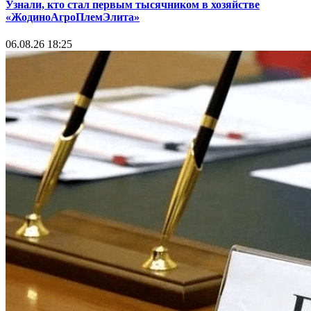
Узнали, кто стал первым тысячником в хозяйстве
«ЖодиноАгроПлемЭлита»
06.08.26 18:25