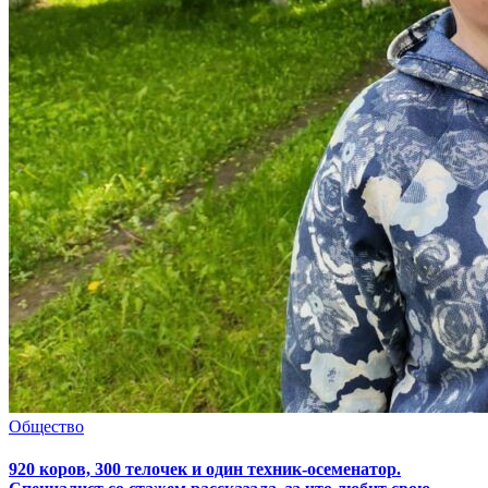
Общество
920 коров, 300 телочек и один техник-осеменатор.