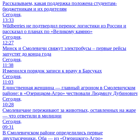
Рассказываем, какая поддержка положена студентам-
бюджетникам и их родителям
Сегодня,
13:33
Wildberries не подтвердил перенос логистики из России и
рассказал о планах по «Великому камню»
Сегодня,
12:27
Минск и Смолевичи свяжут электробусы – первые рейсы
запустят до конца года
Сегодня,
11:38
Изменился порядок записи к врачу в Барсуках
Сегодня,
11:03
Единственная женщина — главный агроном в Смолевичском
районе: в «Озерицком-Агро» чествовали Людмилу Дубинович
Сегодня,
10:28
Смолевичане переживают за животных, оставленных на жаре
— что ответили в милиции
Сегодня,
09:31
В Смолевичском районе определились первые
двухтысячники. Оба — из «Озерицкого-Агро»