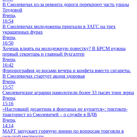
В Смолевичах из-за ремонта дороги перекроют часть улицы
Трудовой
Вчера,
16:54
В Смолевичах молодожены приехали в ЗАГС на трех
украшенных фурах
Вчера,
16:50
Хочешь влиять на молодежную повестку? В БРСМ нужны
первый секретарь и главный бухгалтер
Вчера,
16:42
Флюорография до восьми вечера и конфета вместо сигареты.
В Смолевичах стартует акция здоровья
Вчера,
15:57
Смолевичские аграрии намолотили более 33 тысяч тонн зерна
Вчера,
15:16
«Настоящий десантник в фонтанах не купается»: тиктокер-
тракторист из Смолевичей – о службе в ВДВ
Вчера,
14:14
МАРТ запускает горячую линию по вопросам торговли в
сельской местности