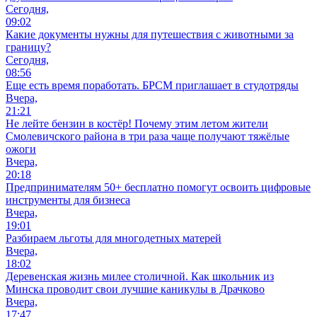
Сегодня,
09:02
Какие документы нужны для путешествия с животными за
границу?
Сегодня,
08:56
Еще есть время поработать. БРСМ приглашает в студотряды
Вчера,
21:21
Не лейте бензин в костёр! Почему этим летом жители
Смолевичского района в три раза чаще получают тяжёлые
ожоги
Вчера,
20:18
Предпринимателям 50+ бесплатно помогут освоить цифровые
инструменты для бизнеса
Вчера,
19:01
Разбираем льготы для многодетных матерей
Вчера,
18:02
Деревенская жизнь милее столичной. Как школьник из
Минска проводит свои лучшие каникулы в Драчково
Вчера,
17:47