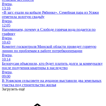
Вчера,
13:16
«В загс ехали на кобыле Рябинке». Семейная пара из Усяжи
отметила золотую свадьбу
Вчера,
12:05
Напоминаем, почему в Слободе горячая вода подается по
графику
Вчера,
10:43
Комитет госконтроля Минской области проведет горячую
линию по проблемам в работе потребкооперации
Вчера,
10:14
Белорусам объяснили, кто будет платить долги за коммуналку
после получения квартиры в наследство
Вчера,
09:00
В Усяжском сельсовете на аукцион выставили два земельных
участка под строительство жилья
Загрузить ещё