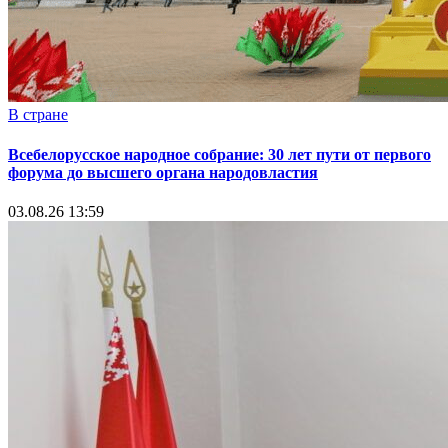
В стране
Всебелорусское народное собрание: 30 лет пути от первого
форума до высшего органа народовластия
03.08.26 13:59