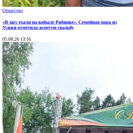
Общество
«В загс ехали на кобыле Рябинке». Семейная пара из
Усяжи отметила золотую свадьбу
05.08.26 13:16