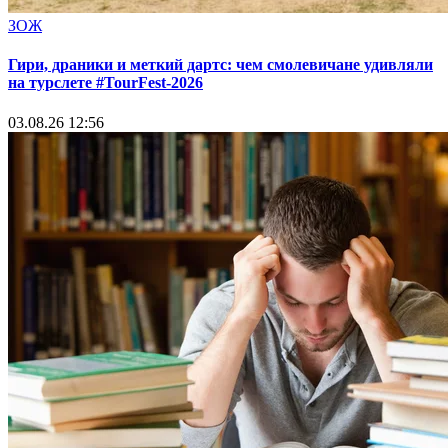
ЗОЖ
Гири, драники и меткий дартс: чем смолевичане удивляли
на турслете #TourFest-2026
03.08.26 12:56