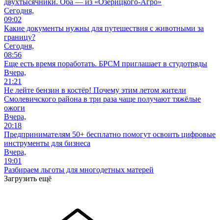
двухтысячники. Оба — из «Озерицкого-Агро»
Сегодня,
09:02
Какие документы нужны для путешествия с животными за
границу?
Сегодня,
08:56
Еще есть время поработать. БРСМ приглашает в студотряды
Вчера,
21:21
Не лейте бензин в костёр! Почему этим летом жители
Смолевичского района в три раза чаще получают тяжёлые
ожоги
Вчера,
20:18
Предпринимателям 50+ бесплатно помогут освоить цифровые
инструменты для бизнеса
Вчера,
19:01
Разбираем льготы для многодетных матерей
Загрузить ещё