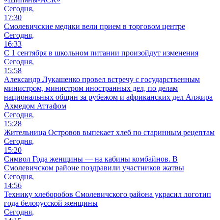
Сегодня,
17:30
Смолевичские медики вели прием в торговом центре
Сегодня,
16:33
С 1 сентября в школьном питании произойдут изменения
Сегодня,
15:58
Александр Лукашенко провел встречу с государственным
министром, министром иностранных дел, по делам
национальных общин за рубежом и африканских дел Алжира
Ахмедом Аттафом
Сегодня,
15:28
Жительница Островов выпекает хлеб по старинным рецептам
Сегодня,
15:20
Символ Года женщины — на кабины комбайнов. В
Смолевичском районе поздравили участников жатвы
Сегодня,
14:56
Технику хлеборобов Смолевичского района украсил логотип
года белорусской женщины
Сегодня,