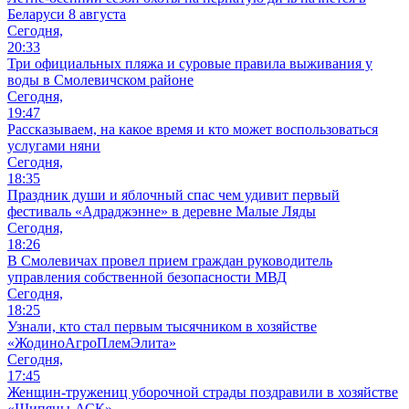
Беларуси 8 августа
Сегодня,
20:33
Три официальных пляжа и суровые правила выживания у
воды в Смолевичском районе
Сегодня,
19:47
Рассказываем, на какое время и кто может воспользоваться
услугами няни
Сегодня,
18:35
Праздник души и яблочный спас чем удивит первый
фестиваль «Адраджэнне» в деревне Малые Ляды
Сегодня,
18:26
В Смолевичах провел прием граждан руководитель
управления собственной безопасности МВД
Сегодня,
18:25
Узнали, кто стал первым тысячником в хозяйстве
«ЖодиноАгроПлемЭлита»
Сегодня,
17:45
Женщин-тружениц уборочной страды поздравили в хозяйстве
«Шипяны-АСК»