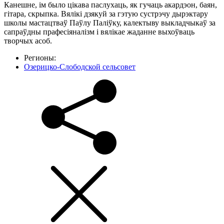
Канешне, ім было цікава паслухаць, як гучаць акардэон, баян,
гітара, скрыпка. Вялікі дзякуй за гэтую сустрэчу дырэктару
школы мастацтваў Паўлу Паліўку, калектыву выкладчыкаў за
сапраўдны прафесіяналізм і вялікае жаданне выхоўваць
творчых асоб.
Регионы:
Озерицко-Слободской сельсовет