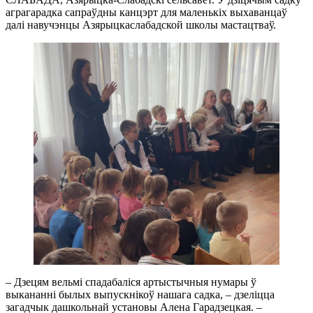
аграгарадка сапраўдны канцэрт для маленькіх выхаванцаў
далі навучэнцы Азярыцкаслабадской школы мастацтваў.
– Дзецям вельмі спадабаліся артыстычныя нумары ў
выкананні былых выпускнікоў нашага садка, – дзеліцца
загадчык дашкольнай установы Алена Гарадзецкая. –