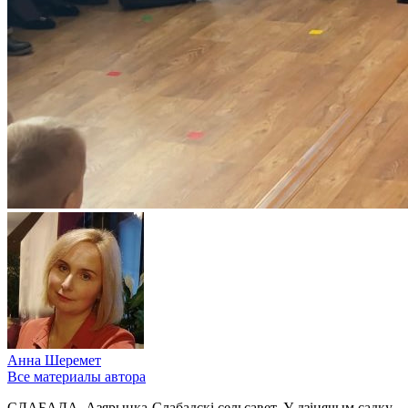
Анна Шеремет
Все материалы автора
СЛАБАДА, Азярыцка-Слабадскі сельсавет. У дзіцячым садку