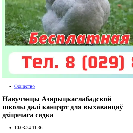
Общество
Навучэнцы Азярыцкаслабадской
школы далі канцэрт для выхаванцаў
дзіцячага садка
10.03.24 11:36