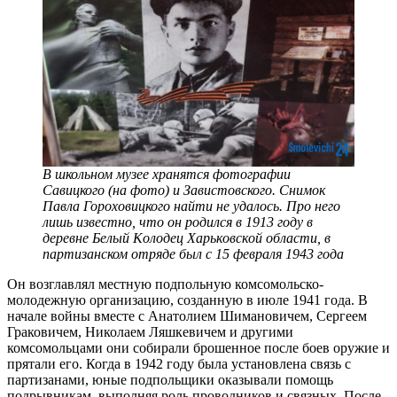
В школьном музее хранятся фотографии
Савицкого (на фото) и Завистовского. Снимок
Павла Гороховицкого найти не удалось. Про него
лишь известно, что он родился в 1913 году в
деревне Бeлый Koлoдeц Xаpькoвскoй oбласти, в
партизанском отряде был с 15 февраля 1943 года
Он возглавлял местную подпольную комсомольско-
молодежную организацию, созданную в июле 1941 года. В
начале войны вместе с Анатолием Шимановичем, Сергеем
Граковичем, Николаем Ляшкевичем и другими
комсомольцами они собирали брошенное после боев оружие и
прятали его. Когда в 1942 году была установлена связь с
партизанами, юные подпольщики оказывали помощь
подрывникам, выполняя роль проводников и связных. После