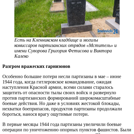
Есть на Кленникском кладбище и могилы
комиссаров партизанских отрядов «Мститель» и
имени Суворова Григория Фетисова и Виктора
Калеко
Разгром вражеских гарнизонов
Особенно большие потери несли партизаны в мае – июне
1944 года, когда гитлеровское командование, ожидая
наступления Красной армии, всеми силами старалось
защитить от опасности тылы своих войск и развернуло
против партизанских формирований широкомасштабные
боевые действия. Но даже в условиях жестокой блокады,
нехватки боеприпасов, продуктов партизаны продолжали
бороться, нанося врагу ощутимые потери.
В первые месяцы 1944 года партизаны увеличили боевые
операции по уничтожению опорных пунктов фашистов. Были