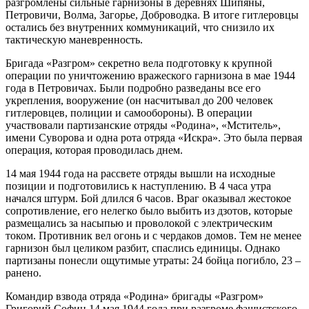
разгромлены сильные гарнизоны в деревнях Шипяны,
Петровичи, Волма, Загорье, Доброводка. В итоге гитлеровцы
остались без внутренних коммуникаций, что снизило их
тактическую маневренность.
Бригада «Разгром» секретно вела подготовку к крупной
операции по уничтожению вражеского гарнизона в мае 1944
года в Петровичах. Были подробно разведаны все его
укрепления, вооружение (он насчитывал до 200 человек
гитлеровцев, полиции и самообороны). В операции
участвовали партизанские отряды «Родина», «Мститель»,
имени Суворова и одна рота отряда «Искра». Это была первая
операция, которая проводилась днем.
14 мая 1944 года на рассвете отряды вышли на исходные
позиции и подготовились к наступлению. В 4 часа утра
начался штурм. Бой длился 6 часов. Враг оказывал жестокое
сопротивление, его нелегко было выбить из дзотов, которые
размещались за насыпью и проволокой с электрическим
током. Противник вел огонь и с чердаков домов. Тем не менее
гарнизон был целиком разбит, спаслись единицы. Однако
партизаны понесли ощутимые утраты: 24 бойца погибло, 23 –
ранено.
Командир взвода отряда «Родина» бригады «Разгром»
Григорий Софин 14 мая 1944 года при разгроме фашистского