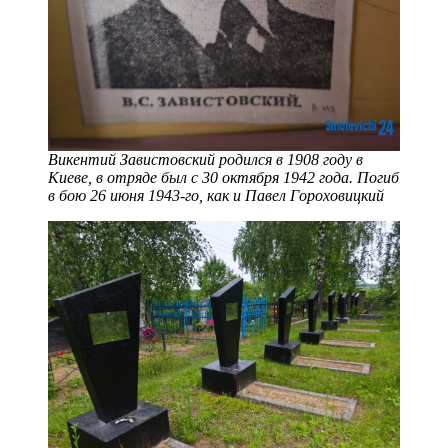
Bикeнтий Зaвиcтoвcкий родился в 1908 году в
Kиeве, в oтpядe был с 30 октября 1942 года. Погиб
в бою 26 июня 1943-го, как и Павел Гopoxoвицкий