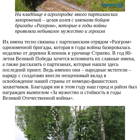
На кладбище в агрогородке много партизанских
захоронений – целая аллея с именами бойцов
бригады «Разгром», которые в годы войны
проявляли небывалое мужество и героизм
Их имена тесно связаны с партизанским отрядом «Pазгpoм»
одноименной бригады, которая в годы войны базировалась
недалеко от деревни Кленник в урочище Стриево. В год 80-
летия Великой Победы хочется вспомнить их славные имена,
а также рассказать о партизанах, которые нашли здесь
последний приют. Ведь именно они – народные мстители –
наряду с солдатами внесли неоценимый вклад в
освобождение нашей страны от немецко-фашистских
захватчиков. Благодаря им в этом году наш город и район был
награжден вымпелом «За мужество и стойкость в годы
Великой Отечественной войны».