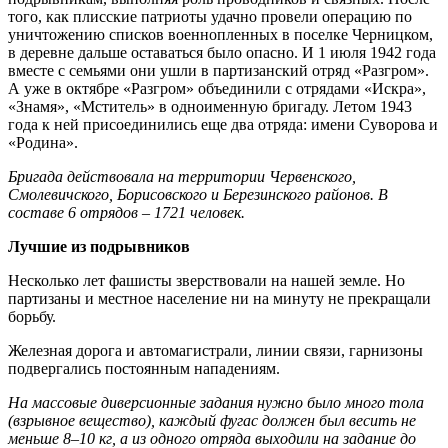
того, как плисские патриоты удачно провели операцию по
уничтожению списков военнопленных в поселке Черницком,
в деревне дальше оставаться было опасно. И 1 июля 1942 года
вместе с семьями они ушли в партизанский отряд «Разгром».
А уже в октябре «Разгром» объединили с отрядами «Искра»,
«Знамя», «Мститель» в одноименную бригаду. Летом 1943
года к ней присоединились еще два отряда: имени Суворова и
«Родина».
Бригада действовала на территории Червенского,
Смолевичского, Борисовского и Березинского районов. В
составе 6 отрядов – 1721 человек.
Лучшие из подрывников
Несколько лет фашисты зверствовали на нашей земле. Но
партизаны и местное население ни на минуту не прекращали
борьбу.
Железная дорога и автомагистрали, линии связи, гарнизоны
подвергались постоянным нападениям.
На массовые диверсионные задания нужно было много тола
(взрывное вещество), каждый фугас должен был весить не
меньше 8–10 кг, а из одного отряда выходили на задание до