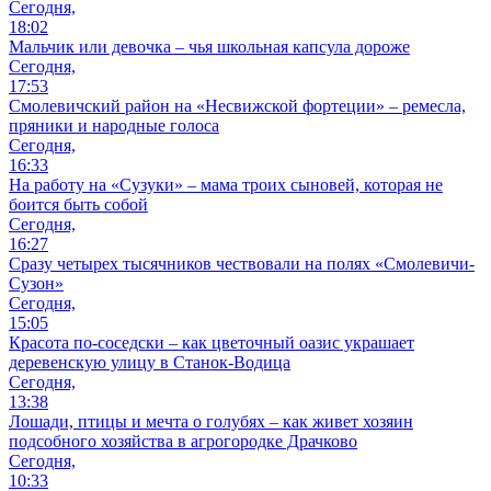
Сегодня,
18:02
Мальчик или девочка – чья школьная капсула дороже
Сегодня,
17:53
Смолевичский район на «Несвижской фортеции» – ремесла,
пряники и народные голоса
Сегодня,
16:33
На работу на «Сузуки» – мама троих сыновей, которая не
боится быть собой
Сегодня,
16:27
Сразу четырех тысячников чествовали на полях «Смолевичи-
Сузон»
Сегодня,
15:05
Красота по-соседски – как цветочный оазис украшает
деревенскую улицу в Станок-Водица
Сегодня,
13:38
Лошади, птицы и мечта о голубях – как живет хозяин
подсобного хозяйства в агрогородке Драчково
Сегодня,
10:33