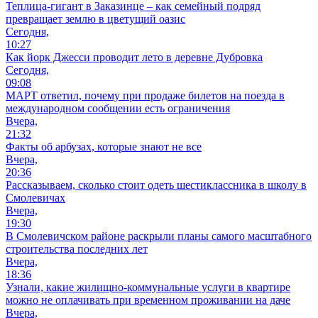
Теплица-гигант в Заказинце – как семейный подряд
превращает землю в цветущий оазис
Сегодня,
10:27
Как йорк Джесси проводит лето в деревне Дубровка
Сегодня,
09:08
МАРТ ответил, почему при продаже билетов на поезда в
международном сообщении есть ограничения
Вчера,
21:32
Факты об арбузах, которые знают не все
Вчера,
20:36
Рассказываем, сколько стоит одеть шестиклассника в школу в
Смолевичах
Вчера,
19:30
В Смолевичском районе раскрыли планы самого масштабного
строительства последних лет
Вчера,
18:36
Узнали, какие жилищно-коммунальные услуги в квартире
можно не оплачивать при временном проживании на даче
Вчера,