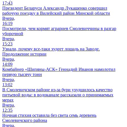
17:43
Президент Беларуси Александр Лукашенко совершил
рабочую поездку в Вилейский район Минской области
Вчера,
16:19
Посмотрели, чем кормят аграриев Смолевиччины в разгар
уборочной
Вчера,
15:23
Узнали, почему все-таки худеет лошадь на Заводе.
Продолжение истории
Вчера,
14:09
Комбайнер «Шипяны-АСК» Геннадий Иванов намолотил
первую тысячу тонн
Вчера,
13:02
В Смолевичском районе из‑за бури ухудшилось качество
питьевой воды: в водоканале рассказали о принимаемых
мерах
Вчера,
12:35
Ночная стихия оставила без света семь деревень
Смолевичского района
Вчера,