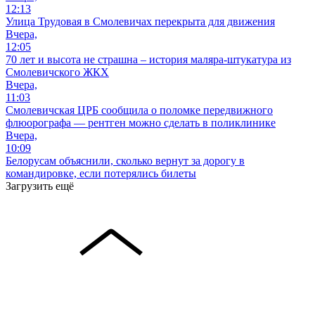
12:13
Улица Трудовая в Смолевичах перекрыта для движения
Вчера,
12:05
70 лет и высота не страшна – история маляра-штукатура из
Смолевичского ЖКХ
Вчера,
11:03
Смолевичская ЦРБ сообщила о поломке передвижного
флюорографа — рентген можно сделать в поликлинике
Вчера,
10:09
Белорусам объяснили, сколько вернут за дорогу в
командировке, если потерялись билеты
Загрузить ещё