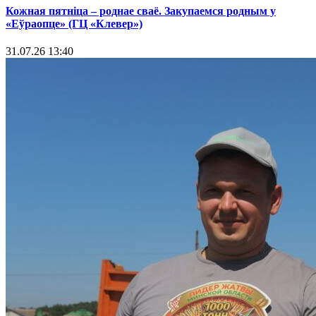
Кожная пятніца – роднае сваё. Закупаемся родным у
«Еўраопце» (ГЦ «Клевер»)
31.07.26 13:40