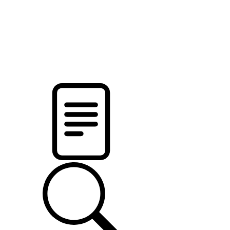
новости твоего региона