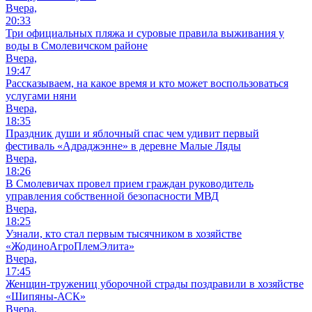
Вчера,
20:33
Три официальных пляжа и суровые правила выживания у
воды в Смолевичском районе
Вчера,
19:47
Рассказываем, на какое время и кто может воспользоваться
услугами няни
Вчера,
18:35
Праздник души и яблочный спас чем удивит первый
фестиваль «Адраджэнне» в деревне Малые Ляды
Вчера,
18:26
В Смолевичах провел прием граждан руководитель
управления собственной безопасности МВД
Вчера,
18:25
Узнали, кто стал первым тысячником в хозяйстве
«ЖодиноАгроПлемЭлита»
Вчера,
17:45
Женщин-тружениц уборочной страды поздравили в хозяйстве
«Шипяны-АСК»
Вчера,