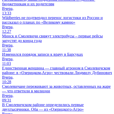
бюджетникам и их родителям
Вчера,
13:33
Wildberries не подтвердил перенос логистики из России и
рассказал о планах по «Великому камню»
Вчера,
12:27
Минск и Смолевичи свяжут электробусы – первые рейсы
запустят до конца года
Вчера,
11:38
Изменился порядок записи к врачу в Барсуках
Вчера,
11:03
Единственная женщина — главный агроном в Смолевичском
районе: в «Озерицком-Агро» чествовали Людмилу Дубинович
Вчера,
10:28
Смолевичане переживают за животных, оставленных на жаре
— что ответили в милиции
Вчера,
09:31
В Смолевичском районе определились первые
двухтысячники. Оба — из «Озерицкого-Агро»
Вчера,