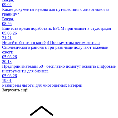
09:02
Какие документы нужны для путешествия с животными за
границу?
Вчера,
08:56
Еще есть время поработать. БРСМ приглашает в студотряды
05.08.26
21:21
Не лейте бензин в костёр! Почему этим летом жители
Смолевичского района в три раза чаще получают тяжёлые
ожоги
05.08.26
20:18
Предпринимателям 50+ бесплатно помогут освоить цифровые
инструменты для бизнеса
05.08.26
19:01
Разбираем льготы для многодетных матерей
Загрузить ещё