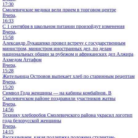
17:30
Смолевичские медики вели прием в торговом центре
Вчера,
16:33
С 1 сентября в школьном питании произойдут изменения
Вчера,
15:58
Александр Лукашенко провел встречу с государственным
министром, министром иностранных дел, по делам
национальных общин за рубежом и африканских дел Алжира
Ахмедом Аттафом
Вчера,
15:28
Жительница Островов выпекает хлеб по старинным рецептам
Вчера,
15:20
Символ Года женщины — на кабины комбайнов. В
Смолевичском районе поздравили участников жатвы
Вчера,
14:56
Технику хлеборобов Смолевичского района украсил логотип
года белорусской женщины
Вчера,
14:15
Рассказываем, какая поддержка положена студентам-