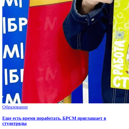
Образование
Еще есть время поработать. БРСМ приглашает в
студотряды