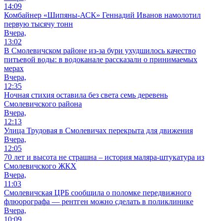
14:09
Комбайнер «Шипяны-АСК» Геннадий Иванов намолотил
первую тысячу тонн
Вчера,
13:02
В Смолевичском районе из‑за бури ухудшилось качество
питьевой воды: в водоканале рассказали о принимаемых
мерах
Вчера,
12:35
Ночная стихия оставила без света семь деревень
Смолевичского района
Вчера,
12:13
Улица Трудовая в Смолевичах перекрыта для движения
Вчера,
12:05
70 лет и высота не страшна – история маляра-штукатура из
Смолевичского ЖКХ
Вчера,
11:03
Смолевичская ЦРБ сообщила о поломке передвижного
флюорографа — рентген можно сделать в поликлинике
Вчера,
10:09