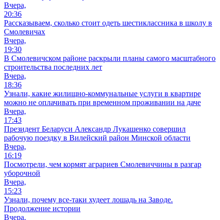
Вчера,
20:36
Рассказываем, сколько стоит одеть шестиклассника в школу в
Смолевичах
Вчера,
19:30
В Смолевичском районе раскрыли планы самого масштабного
строительства последних лет
Вчера,
18:36
Узнали, какие жилищно-коммунальные услуги в квартире
можно не оплачивать при временном проживании на даче
Вчера,
17:43
Президент Беларуси Александр Лукашенко совершил
рабочую поездку в Вилейский район Минской области
Вчера,
16:19
Посмотрели, чем кормят аграриев Смолевиччины в разгар
уборочной
Вчера,
15:23
Узнали, почему все-таки худеет лошадь на Заводе.
Продолжение истории
Вчера,