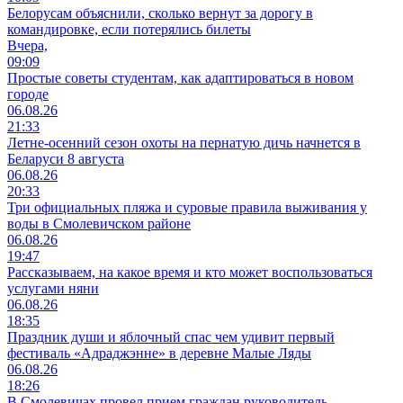
Белорусам объяснили, сколько вернут за дорогу в
командировке, если потерялись билеты
Вчера,
09:09
Простые советы студентам, как адаптироваться в новом
городе
06.08.26
21:33
Летне-осенний сезон охоты на пернатую дичь начнется в
Беларуси 8 августа
06.08.26
20:33
Три официальных пляжа и суровые правила выживания у
воды в Смолевичском районе
06.08.26
19:47
Рассказываем, на какое время и кто может воспользоваться
услугами няни
06.08.26
18:35
Праздник души и яблочный спас чем удивит первый
фестиваль «Адраджэнне» в деревне Малые Ляды
06.08.26
18:26
В Смолевичах провел прием граждан руководитель