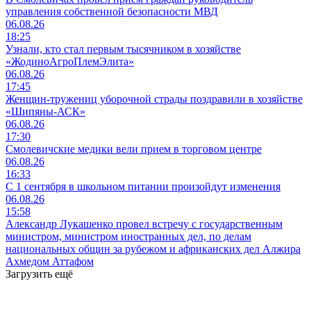
управления собственной безопасности МВД
06.08.26
18:25
Узнали, кто стал первым тысячником в хозяйстве
«ЖодиноАгроПлемЭлита»
06.08.26
17:45
Женщин-тружениц уборочной страды поздравили в хозяйстве
«Шипяны-АСК»
06.08.26
17:30
Смолевичские медики вели прием в торговом центре
06.08.26
16:33
С 1 сентября в школьном питании произойдут изменения
06.08.26
15:58
Александр Лукашенко провел встречу с государственным
министром, министром иностранных дел, по делам
национальных общин за рубежом и африканских дел Алжира
Ахмедом Аттафом
Загрузить ещё