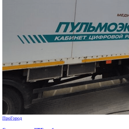
ПроГород