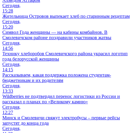
Ахмедом Аттафом
Сегодня,
15:28
Жительница Островов выпекает хлеб по старинным рецептам
Сегодня,
15:20
Символ Года женщины — на кабины комбайнов. В
Смолевичском районе поздравили участников жатвы
Сегодня,
14:56
Технику хлеборобов Смолевичского района украсил логотип
года белорусской женщины
Сегодня,
14:15
Рассказываем, какая поддержка положена студентам-
бюджетникам и их родителям
Сегодня,
13:33
Wildberries не подтвердил перенос логистики из России и
рассказал о планах по «Великому камню»
Сегодня,
12:27
Минск и Смолевичи свяжут электробусы – первые рейсы
запустят до конца года
Сегодня,