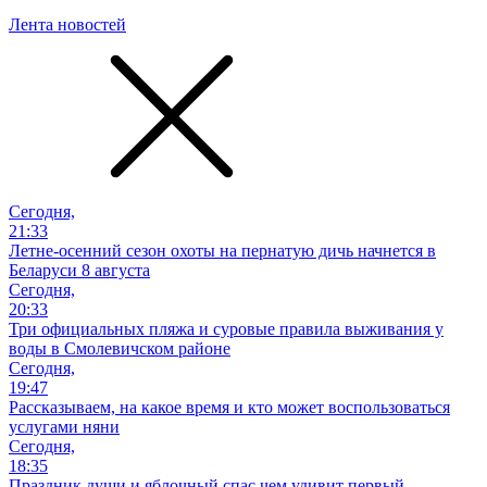
Лента новостей
Сегодня,
21:33
Летне-осенний сезон охоты на пернатую дичь начнется в
Беларуси 8 августа
Сегодня,
20:33
Три официальных пляжа и суровые правила выживания у
воды в Смолевичском районе
Сегодня,
19:47
Рассказываем, на какое время и кто может воспользоваться
услугами няни
Сегодня,
18:35
Праздник души и яблочный спас чем удивит первый