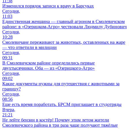
11:38
Изменился порядок записи к врачу в Барсуках
Сегодня,
11:03
Единственная женщина — главный агроном в Смолевичском
районе: в «Озерицком-Агро» чествовали Людмилу Дубинович
Сегодня,
10:28
Смолевичане переживают за животных, оставленных на жаре
— что ответили в милиции
Сегодня,
09:31
В Смолевичском районе определились первые
двухтысячники. Оба — из «Озерицкого-Агро»
Сегодня,
09:02
Какие документы нужны для путешествия с животными за
границу?
Сегодня,
08:56
Еще есть время поработать. БРСМ приглашает в студотряды
Вчера,
21:21
Не лейте бензин в костёр! Почему этим летом жители
Смолевичского района в три раза чаще получают тяжёлые