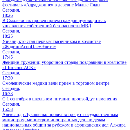
фестиваль «Адраджэнне» в деревне Малые Ляды
Сегодня,
18:26
В Смолевичах провел прием граждан руководитель
управления собственной безопасности МВД
Сегодня,
18:25
Узнали, кто стал первым тысячником в хозяйстве
«ЖодиноАгроПлемЭлита»
Сегодня,
17:45
Женщин-тружениц уборочной страды поздравили в хозяйстве
«Шипяны-АСК»
Сегодня,
17:30
Смолевичские медики вели прием в торговом центре
Сегодня,
16:33
С 1 сентября в школьном питании произойдут изменения
Сегодня,
15:58
Александр Лукашенко провел встречу с государственным
министром, министром иностранных дел, по делам
национальных общин за рубежом и африканских дел Алжира