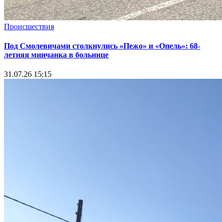
Происшествия
Под Смолевичами столкнулись «Пежо» и «Опель»: 68-
летняя минчанка в больнице
31.07.26 15:15