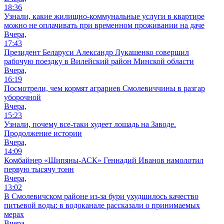
18:36
Узнали, какие жилищно-коммунальные услуги в квартире
можно не оплачивать при временном проживании на даче
Вчера,
17:43
Президент Беларуси Александр Лукашенко совершил
рабочую поездку в Вилейский район Минской области
Вчера,
16:19
Посмотрели, чем кормят аграриев Смолевиччины в разгар
уборочной
Вчера,
15:23
Узнали, почему все-таки худеет лошадь на Заводе.
Продолжение истории
Вчера,
14:09
Комбайнер «Шипяны-АСК» Геннадий Иванов намолотил
первую тысячу тонн
Вчера,
13:02
В Смолевичском районе из‑за бури ухудшилось качество
питьевой воды: в водоканале рассказали о принимаемых
мерах
Вчера,