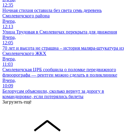
12:35
Ночная стихия оставила без света семь деревень
Смолевичского района
Вчера,
12:13
Улица Трудовая в Смолевичах перекрыта для движения
Вчера,
12:05
70 лет и высота не страшна – история маляра-штукатура из
Смолевичского ЖКХ
Вчера,
11:03
Смолевичская ЦРБ сообщила о поломке передвижного
флюорографа — рентген можно сделать в поликлинике
Вчера,
10:09
Белорусам объяснили, сколько вернут за дорогу в
командировке, если потерялись билеты
Загрузить ещё