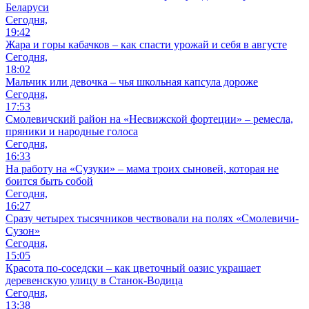
Беларуси
Сегодня,
19:42
Жара и горы кабачков – как спасти урожай и себя в августе
Сегодня,
18:02
Мальчик или девочка – чья школьная капсула дороже
Сегодня,
17:53
Смолевичский район на «Несвижской фортеции» – ремесла,
пряники и народные голоса
Сегодня,
16:33
На работу на «Сузуки» – мама троих сыновей, которая не
боится быть собой
Сегодня,
16:27
Сразу четырех тысячников чествовали на полях «Смолевичи-
Сузон»
Сегодня,
15:05
Красота по-соседски – как цветочный оазис украшает
деревенскую улицу в Станок-Водица
Сегодня,
13:38