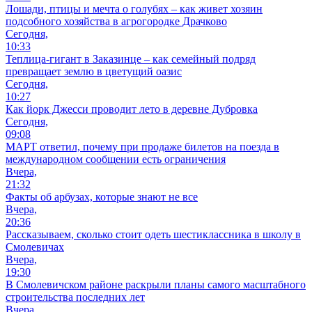
Лошади, птицы и мечта о голубях – как живет хозяин
подсобного хозяйства в агрогородке Драчково
Сегодня,
10:33
Теплица-гигант в Заказинце – как семейный подряд
превращает землю в цветущий оазис
Сегодня,
10:27
Как йорк Джесси проводит лето в деревне Дубровка
Сегодня,
09:08
МАРТ ответил, почему при продаже билетов на поезда в
международном сообщении есть ограничения
Вчера,
21:32
Факты об арбузах, которые знают не все
Вчера,
20:36
Рассказываем, сколько стоит одеть шестиклассника в школу в
Смолевичах
Вчера,
19:30
В Смолевичском районе раскрыли планы самого масштабного
строительства последних лет
Вчера,