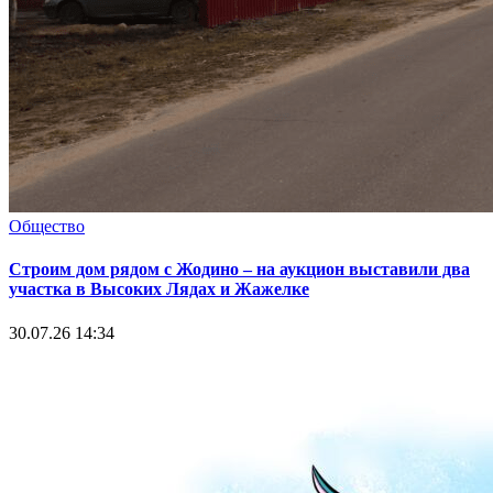
Общество
Строим дом рядом с Жодино – на аукцион выставили два
участка в Высоких Лядах и Жажелке
30.07.26 14:34