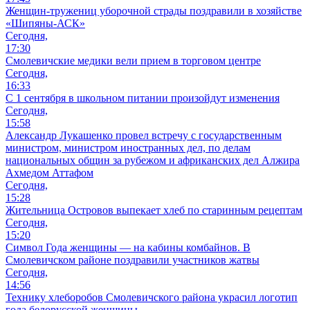
Женщин-тружениц уборочной страды поздравили в хозяйстве
«Шипяны-АСК»
Сегодня,
17:30
Смолевичские медики вели прием в торговом центре
Сегодня,
16:33
С 1 сентября в школьном питании произойдут изменения
Сегодня,
15:58
Александр Лукашенко провел встречу с государственным
министром, министром иностранных дел, по делам
национальных общин за рубежом и африканских дел Алжира
Ахмедом Аттафом
Сегодня,
15:28
Жительница Островов выпекает хлеб по старинным рецептам
Сегодня,
15:20
Символ Года женщины — на кабины комбайнов. В
Смолевичском районе поздравили участников жатвы
Сегодня,
14:56
Технику хлеборобов Смолевичского района украсил логотип
года белорусской женщины