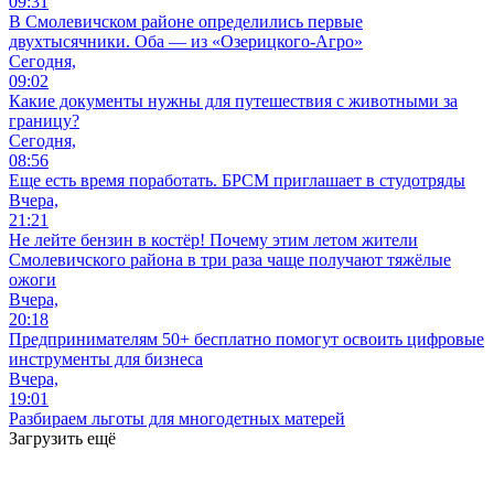
09:31
В Смолевичском районе определились первые
двухтысячники. Оба — из «Озерицкого-Агро»
Сегодня,
09:02
Какие документы нужны для путешествия с животными за
границу?
Сегодня,
08:56
Еще есть время поработать. БРСМ приглашает в студотряды
Вчера,
21:21
Не лейте бензин в костёр! Почему этим летом жители
Смолевичского района в три раза чаще получают тяжёлые
ожоги
Вчера,
20:18
Предпринимателям 50+ бесплатно помогут освоить цифровые
инструменты для бизнеса
Вчера,
19:01
Разбираем льготы для многодетных матерей
Загрузить ещё