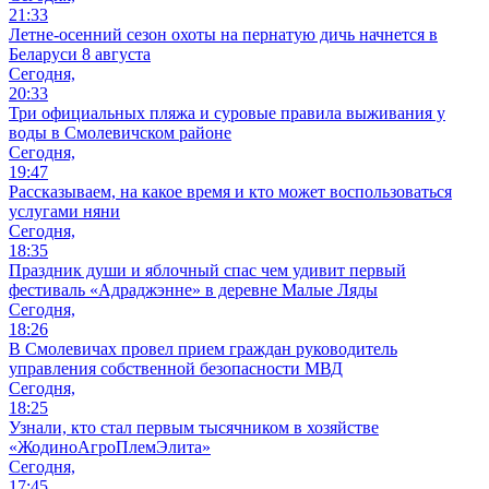
21:33
Летне-осенний сезон охоты на пернатую дичь начнется в
Беларуси 8 августа
Сегодня,
20:33
Три официальных пляжа и суровые правила выживания у
воды в Смолевичском районе
Сегодня,
19:47
Рассказываем, на какое время и кто может воспользоваться
услугами няни
Сегодня,
18:35
Праздник души и яблочный спас чем удивит первый
фестиваль «Адраджэнне» в деревне Малые Ляды
Сегодня,
18:26
В Смолевичах провел прием граждан руководитель
управления собственной безопасности МВД
Сегодня,
18:25
Узнали, кто стал первым тысячником в хозяйстве
«ЖодиноАгроПлемЭлита»
Сегодня,
17:45