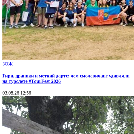
ЗОЖ
Гири, драники и меткий дартс: чем смолевичане удивляли
на турслете #TourFest-2026
03.08.26 12:56