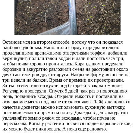
Остановимся на втором способе, потому что он показался
наиболее удобным. Наполнили форму с предварительно
проделанными дренажными отверстиями торфом, добавили
вермикулит, полили талой водой и дали постоять часа три,
чтобы почва хорошо пропиталась. Карандашом проделали
бороздки и аккуратно разложили смена на расстоянии около
двух сантиметров друг от друга. Накрыли форму, вынесли на
три недели на балкон. Время от времени их проветривали.
Затем разместили на кухне под батареей в закрытом виде.
Регулярно проверяли. Спустя 5 дней, как раз в новогоднюю
ночь, появились всходы. Открыли емкость и поставили на
освещаемое место подальше от сквозняков. Лайфхак: ночью в
качестве досветки можно использовать кухонную вытяжку,
поставив емкости прямо на плиту. Дважды в день аккуратно
увлажняйте землю рядом со всходами, чтобы почва не
пересыхала. Когда у растений появится по две пары листиков,
их можно будет пикировать. А пока еще рановато.