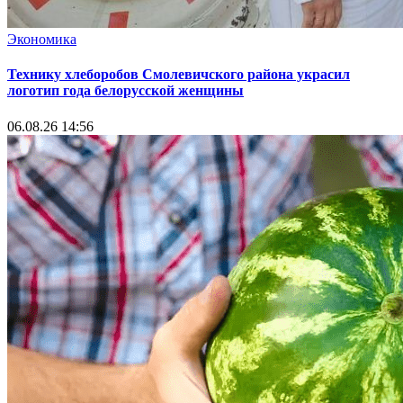
Экономика
Технику хлеборобов Смолевичского района украсил
логотип года белорусской женщины
06.08.26 14:56