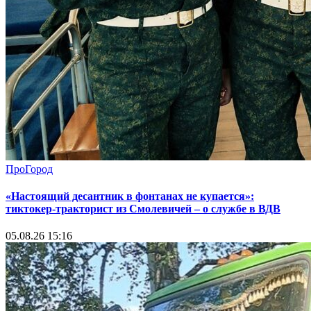
ПроГород
«Настоящий десантник в фонтанах не купается»:
тиктокер-тракторист из Смолевичей – о службе в ВДВ
05.08.26 15:16