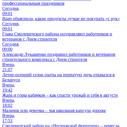
профессиональным праздником
Сегодня,
09:01
Врач объяснила, какие продукты лучше не покупать «с рук»
Сегодня,
09:01
Глава Смолевичского района поздравляют работников и
ветеранов с Днем строителя
Сегодня,
09:00
Александр Лукашенко поздравил работников и ветеранов
строительного комплекса с Днем строителя
Вчера,
21:07
Летне-осенний сезон охоты на пернатую дичь открылся в
Беларуси
Вчера,
19:42
Жара и горы кабачков – как спасти урожай и себя в августе
Вчера,
18:02
Мальчик или девочка – чья школьная капсула дороже
Вчера,
17:53
Смолевичский район на «Несвижской фортеции» – ремесла,