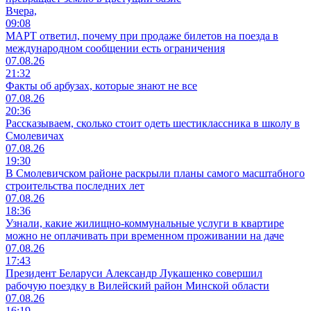
Вчера,
09:08
МАРТ ответил, почему при продаже билетов на поезда в
международном сообщении есть ограничения
07.08.26
21:32
Факты об арбузах, которые знают не все
07.08.26
20:36
Рассказываем, сколько стоит одеть шестиклассника в школу в
Смолевичах
07.08.26
19:30
В Смолевичском районе раскрыли планы самого масштабного
строительства последних лет
07.08.26
18:36
Узнали, какие жилищно-коммунальные услуги в квартире
можно не оплачивать при временном проживании на даче
07.08.26
17:43
Президент Беларуси Александр Лукашенко совершил
рабочую поездку в Вилейский район Минской области
07.08.26
16:19