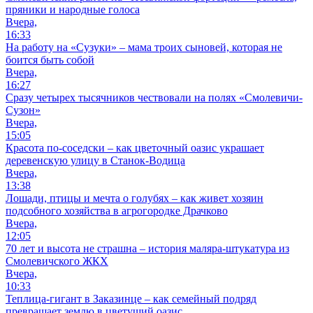
пряники и народные голоса
Вчера,
16:33
На работу на «Сузуки» – мама троих сыновей, которая не
боится быть собой
Вчера,
16:27
Сразу четырех тысячников чествовали на полях «Смолевичи-
Сузон»
Вчера,
15:05
Красота по-соседски – как цветочный оазис украшает
деревенскую улицу в Станок-Водица
Вчера,
13:38
Лошади, птицы и мечта о голубях – как живет хозяин
подсобного хозяйства в агрогородке Драчково
Вчера,
12:05
70 лет и высота не страшна – история маляра-штукатура из
Смолевичского ЖКХ
Вчера,
10:33
Теплица-гигант в Заказинце – как семейный подряд
превращает землю в цветущий оазис