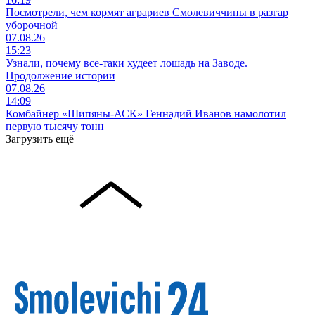
Посмотрели, чем кормят аграриев Смолевиччины в разгар
уборочной
07.08.26
15:23
Узнали, почему все-таки худеет лошадь на Заводе.
Продолжение истории
07.08.26
14:09
Комбайнер «Шипяны-АСК» Геннадий Иванов намолотил
первую тысячу тонн
Загрузить ещё