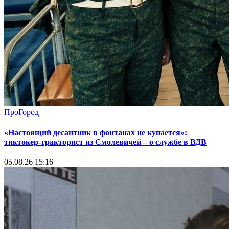
ПроГород
«Настоящий десантник в фонтанах не купается»:
тиктокер-тракторист из Смолевичей – о службе в ВДВ
05.08.26 15:16