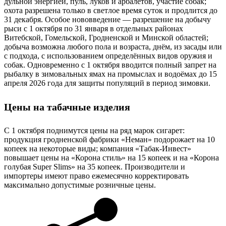
дульной энергией, пуль, луков и арбалетов, участие собак;
охота разрешена только в светлое время суток и продлится до
31 декабря. Особое нововведение — разрешение на добычу
рыси с 1 октября по 31 января в отдельных районах
Витебской, Гомельской, Гродненской и Минской областей;
добыча возможна любого пола и возраста, днём, из засады или
с подхода, с использованием определённых видов оружия и
собак. Одновременно с 1 октября вводится полный запрет на
рыбалку в зимовальных ямах на промыслах и водоёмах до 15
апреля 2026 года для защиты популяций в период зимовки.
Цены на табачные изделия
С 1 октября поднимутся цены на ряд марок сигарет:
продукция гродненской фабрики «Неман» подорожает на 10
копеек на некоторые виды; компания «Табак‑Инвест»
повышает цены на «Корона стиль» на 15 копеек и на «Корона
голубая Super Slims» на 35 копеек. Производители и
импортеры имеют право ежемесячно корректировать
максимально допустимые розничные цены.