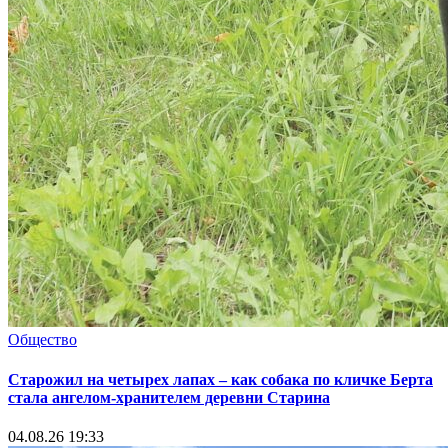
Общество
Старожил на четырех лапах – как собака по кличке Берта
стала ангелом-хранителем деревни Старина
04.08.26 19:33