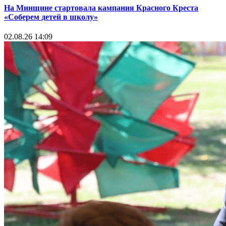
На Минщине стартовала кампания Красного Креста
«Соберем детей в школу»
02.08.26 14:09