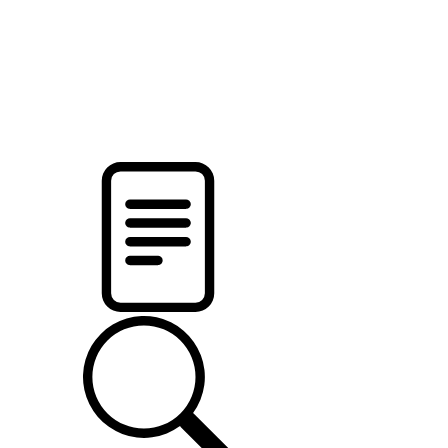
новости твоего региона