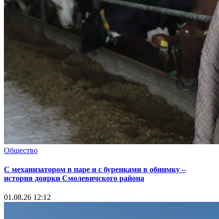
Общество
С механизатором в паре и с буренками в обнимку –
история доярки Смолевичского района
01.08.26 12:12