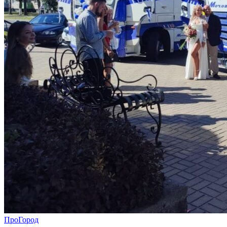
ПроГород