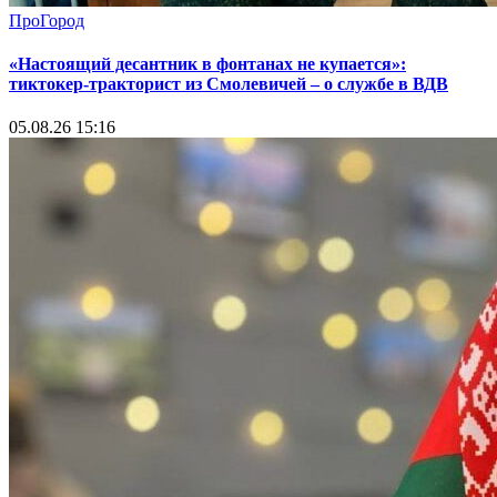
ПроГород
«Настоящий десантник в фонтанах не купается»:
тиктокер-тракторист из Смолевичей – о службе в ВДВ
05.08.26 15:16