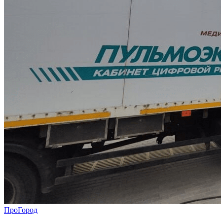
ПроГород