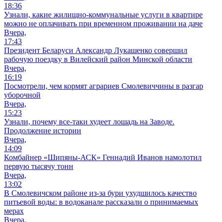
18:36
Узнали, какие жилищно-коммунальные услуги в квартире
можно не оплачивать при временном проживании на даче
Вчера,
17:43
Президент Беларуси Александр Лукашенко совершил
рабочую поездку в Вилейский район Минской области
Вчера,
16:19
Посмотрели, чем кормят аграриев Смолевиччины в разгар
уборочной
Вчера,
15:23
Узнали, почему все-таки худеет лошадь на Заводе.
Продолжение истории
Вчера,
14:09
Комбайнер «Шипяны-АСК» Геннадий Иванов намолотил
первую тысячу тонн
Вчера,
13:02
В Смолевичском районе из‑за бури ухудшилось качество
питьевой воды: в водоканале рассказали о принимаемых
мерах
Вчера,