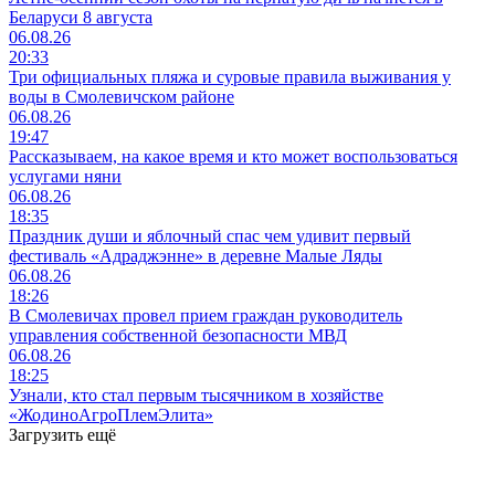
Беларуси 8 августа
06.08.26
20:33
Три официальных пляжа и суровые правила выживания у
воды в Смолевичском районе
06.08.26
19:47
Рассказываем, на какое время и кто может воспользоваться
услугами няни
06.08.26
18:35
Праздник души и яблочный спас чем удивит первый
фестиваль «Адраджэнне» в деревне Малые Ляды
06.08.26
18:26
В Смолевичах провел прием граждан руководитель
управления собственной безопасности МВД
06.08.26
18:25
Узнали, кто стал первым тысячником в хозяйстве
«ЖодиноАгроПлемЭлита»
Загрузить ещё