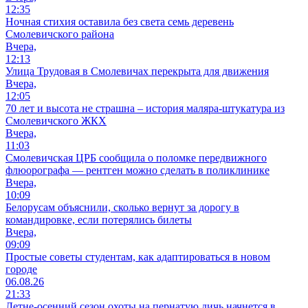
12:35
Ночная стихия оставила без света семь деревень
Смолевичского района
Вчера,
12:13
Улица Трудовая в Смолевичах перекрыта для движения
Вчера,
12:05
70 лет и высота не страшна – история маляра-штукатура из
Смолевичского ЖКХ
Вчера,
11:03
Смолевичская ЦРБ сообщила о поломке передвижного
флюорографа — рентген можно сделать в поликлинике
Вчера,
10:09
Белорусам объяснили, сколько вернут за дорогу в
командировке, если потерялись билеты
Вчера,
09:09
Простые советы студентам, как адаптироваться в новом
городе
06.08.26
21:33
Летне-осенний сезон охоты на пернатую дичь начнется в