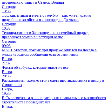
деревенскую улицу в Станок-Водица
Сегодня,
13:38
Лошади, птицы и мечта о голубях – как живет хозяин
подсобного хозяйства в агрогородке Драчково
Сегодня,
10:33
Теплица-гигант в Заказинце – как семейный подряд
превращает землю в цветущий оазис
Сегодня,
09:08
МАРТ ответил, почему при продаже билетов на поезда в
международном сообщении есть ограничения
Вчера,
21:32
Факты об арбузах, которые знают не все
Вчера,
20:36
Рассказываем, сколько стоит одеть шестиклассника в школу в
Смолевичах
Вчера,
19:30
В Смолевичском районе раскрыли планы самого масштабного
строительства последних лет
Вчера,