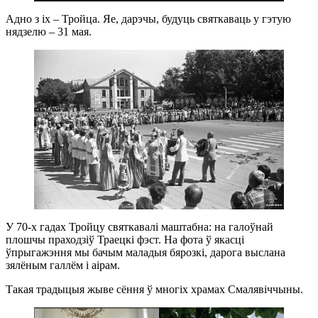
Адно з іх – Тройца. Яе, дарэчы, будуць святкаваць у гэтую
нядзелю – 31 мая.
У 70-х гадах Тройцу святкавалі маштабна: на галоўнай
плошчы праходзіў Траецкі фэст. На фота ў якасці
ўпрыгажэння мы бачым маладыя бярозкі, дарога выслана
зялёным галлём і аірам.
Такая традыцыя жыве сёння ў многіх храмах Смалявіччыны.