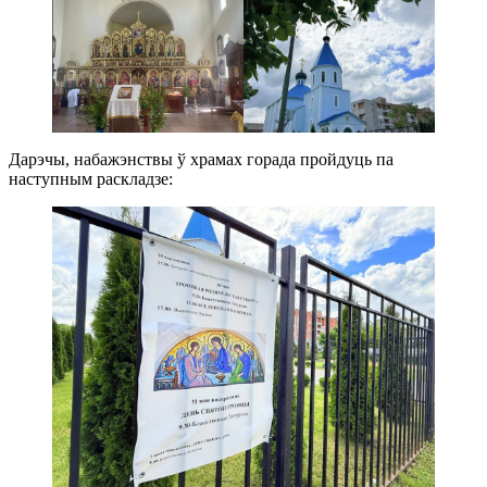
Дарэчы, набажэнствы ў храмах горада пройдуць па
наступным раскладзе: