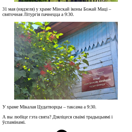
31 мая (нядзеля) у храме Мінскай іконы Божай Маці –
святочная Літургія пачнецца а 9:30.
У храме Мікалая Цудатворцы – таксама а 9:30.
А вы любіце гэта свята? Дзяліцеся сваімі традыцыямі і
ўспамінамі.