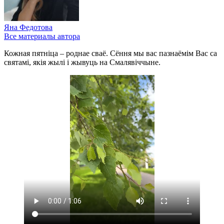
Яна Федотова
Все материалы автора
Кожная пятніца – роднае сваё. Сёння мы вас пазнаёмім Вас са
святамі, якія жылі і жывуць на Смалявіччыне.