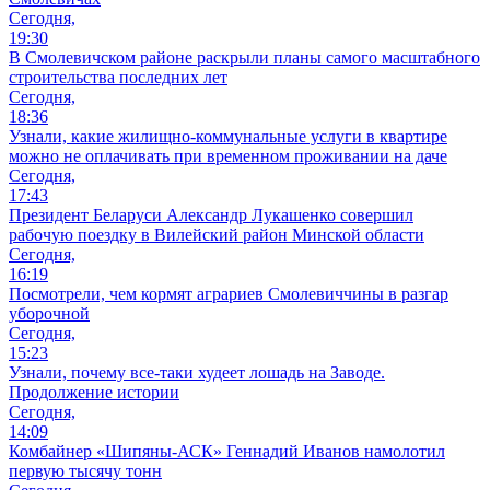
Сегодня,
19:30
В Смолевичском районе раскрыли планы самого масштабного
строительства последних лет
Сегодня,
18:36
Узнали, какие жилищно-коммунальные услуги в квартире
можно не оплачивать при временном проживании на даче
Сегодня,
17:43
Президент Беларуси Александр Лукашенко совершил
рабочую поездку в Вилейский район Минской области
Сегодня,
16:19
Посмотрели, чем кормят аграриев Смолевиччины в разгар
уборочной
Сегодня,
15:23
Узнали, почему все-таки худеет лошадь на Заводе.
Продолжение истории
Сегодня,
14:09
Комбайнер «Шипяны-АСК» Геннадий Иванов намолотил
первую тысячу тонн