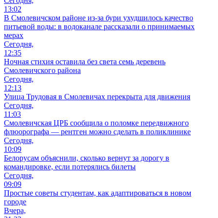
Сегодня,
13:02
В Смолевичском районе из‑за бури ухудшилось качество
питьевой воды: в водоканале рассказали о принимаемых
мерах
Сегодня,
12:35
Ночная стихия оставила без света семь деревень
Смолевичского района
Сегодня,
12:13
Улица Трудовая в Смолевичах перекрыта для движения
Сегодня,
11:03
Смолевичская ЦРБ сообщила о поломке передвижного
флюорографа — рентген можно сделать в поликлинике
Сегодня,
10:09
Белорусам объяснили, сколько вернут за дорогу в
командировке, если потерялись билеты
Сегодня,
09:09
Простые советы студентам, как адаптироваться в новом
городе
Вчера,