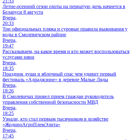
21:33
Летне-осенний сезон охоты на пернатую дичь начнется в
Беларуси 8 августа
Вчера,
20:33
Три официальных пляжа и суровые правила выживания у
воды в Смолевичском районе
Вчера,
19:47
Рассказываем, на какое время и кто может воспользоваться
услугами няни
Вчера,
18:35
Праздник души и яблочный спас чем удивит первый
фестиваль «Адраджэнне» в деревне Малые Ляды
Вчера,
18:26
В Смолевичах провел прием граждан руководитель
управления собственной безопасности МВД
Вчера,
18:25
Узнали, кто стал первым тысячником в хозяйстве
«ЖодиноАгроПлемЭлита»
Вчера,
17:45