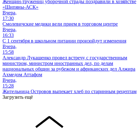
Женщин-тружениц уборочной страды поздравили в хозяйстве
«Шипяны-АСК»
Вчера,
17:30
Смолевичские медики вели прием в торговом центре
Вчера,
16:33
С 1 сентября в школьном питании произойдут изменения
Вчера,
15:58
Александр Лукашенко провел встречу с государственным
министром, министром иностранных дел, по делам
национальных общин за рубежом и африканских дел Алжира
Ахмедом Аттафом
Вчера,
15:28
Жительница Островов выпекает хлеб по старинным рецептам
Загрузить ещё