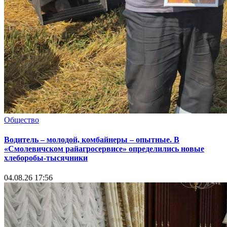
Общество
Водитель – молодой, комбайнеры – опытные. В
«Смолевичском райагросервисе» определились новые
хлеборобы-тысячники
04.08.26 17:56