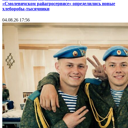
«Смолевичском райагросервисе» определились новые
хлеборобы-тысячники
04.08.26 17:56