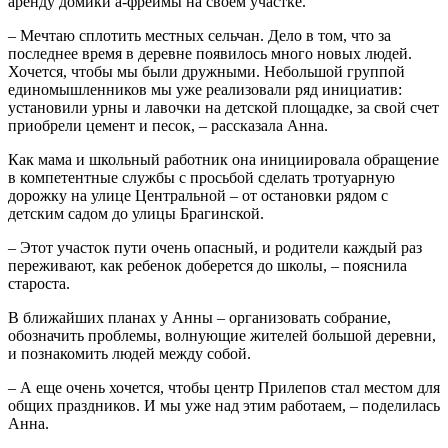
аренду домики а-фреймы на своем участке.
– Мечтаю сплотить местных сельчан. Дело в том, что за
последнее время в деревне появилось много новых людей.
Хочется, чтобы мы были дружными. Небольшой группой
единомышленников мы уже реализовали ряд инициатив:
установили урны и лавочки на детской площадке, за свой счет
приобрели цемент и песок, – рассказала Анна.
Как мама и школьный работник она инициировала обращение
в компетентные службы с просьбой сделать тротуарную
дорожку на улице Центральной – от остановки рядом с
детским садом до улицы Брагинской.
– Этот участок пути очень опасный, и родители каждый раз
переживают, как ребенок доберется до школы, – пояснила
староста.
В ближайших планах у Анны – организовать собрание,
обозначить проблемы, волнующие жителей большой деревни,
и познакомить людей между собой.
– А еще очень хочется, чтобы центр Прилепов стал местом для
общих праздников. И мы уже над этим работаем, – поделилась
Анна.