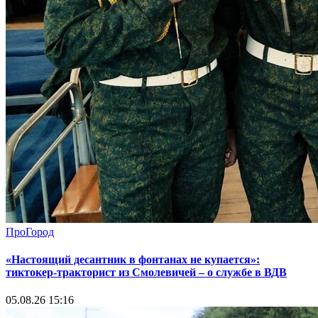
ПроГород
«Настоящий десантник в фонтанах не купается»:
тиктокер-тракторист из Смолевичей – о службе в ВДВ
05.08.26 15:16