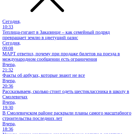
Сегодня,
10:33
Теплица-гигант в Заказинце – как семейный подряд
превращает землю в цветущий оазис
Сегодня,
09:08
МАРТ ответил, почему при продаже билетов на поезда в
международном сообщении есть ограничения
Вчера,
21:32
Факты об арбузах, которые знают не все
Вчера,
20:36
Рассказываем, сколько стоит одеть шестиклассника в школу в
Смолевичах
Вчера,
19:30
В Смолевичском районе раскрыли планы самого масштабного
строительства последних лет
Вчера,
18:36