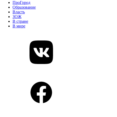
ПроГород
Образование
Власть
ЗОЖ
В стране
В мире