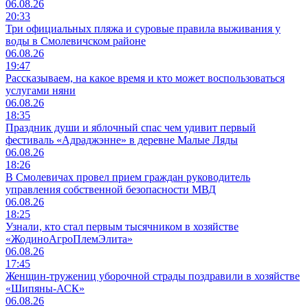
06.08.26
20:33
Три официальных пляжа и суровые правила выживания у
воды в Смолевичском районе
06.08.26
19:47
Рассказываем, на какое время и кто может воспользоваться
услугами няни
06.08.26
18:35
Праздник души и яблочный спас чем удивит первый
фестиваль «Адраджэнне» в деревне Малые Ляды
06.08.26
18:26
В Смолевичах провел прием граждан руководитель
управления собственной безопасности МВД
06.08.26
18:25
Узнали, кто стал первым тысячником в хозяйстве
«ЖодиноАгроПлемЭлита»
06.08.26
17:45
Женщин-тружениц уборочной страды поздравили в хозяйстве
«Шипяны-АСК»
06.08.26