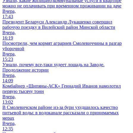
Узнали, какие жилищно-коммунальные услуги в квартире
можно не оплачивать при временном проживании на даче
Вчера,
17:43
Президент Беларуси Александр Лукашенко совершил
рабочую поездку в Вилейский район Минской области
Вчера,
16:19
Посмотрели, чем кормят аграриев Смолевиччины в разгар
уборочной
Вчера,
15:23
Узнали, почему все-таки худеет лошадь на Заводе.
Продолжение истории
Вчера,
14:09
Комбайнер «Шипяны-АСК» Геннадий Иванов намолотил
первую тысячу тонн
Вчера,
13:02
В Смолевичском районе из‑за бури ухудшилось качество
питьевой воды: в водоканале рассказали о принимаемых
мерах
Вчера,
12:35