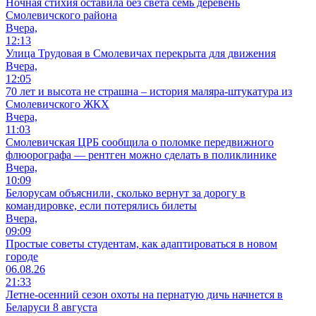
Ночная стихия оставила без света семь деревень
Смолевичского района
Вчера,
12:13
Улица Трудовая в Смолевичах перекрыта для движения
Вчера,
12:05
70 лет и высота не страшна – история маляра-штукатура из
Смолевичского ЖКХ
Вчера,
11:03
Смолевичская ЦРБ сообщила о поломке передвижного
флюорографа — рентген можно сделать в поликлинике
Вчера,
10:09
Белорусам объяснили, сколько вернут за дорогу в
командировке, если потерялись билеты
Вчера,
09:09
Простые советы студентам, как адаптироваться в новом
городе
06.08.26
21:33
Летне-осенний сезон охоты на пернатую дичь начнется в
Беларуси 8 августа