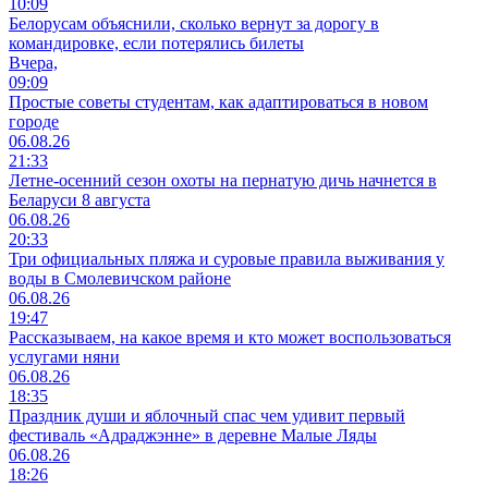
10:09
Белорусам объяснили, сколько вернут за дорогу в
командировке, если потерялись билеты
Вчера,
09:09
Простые советы студентам, как адаптироваться в новом
городе
06.08.26
21:33
Летне-осенний сезон охоты на пернатую дичь начнется в
Беларуси 8 августа
06.08.26
20:33
Три официальных пляжа и суровые правила выживания у
воды в Смолевичском районе
06.08.26
19:47
Рассказываем, на какое время и кто может воспользоваться
услугами няни
06.08.26
18:35
Праздник души и яблочный спас чем удивит первый
фестиваль «Адраджэнне» в деревне Малые Ляды
06.08.26
18:26