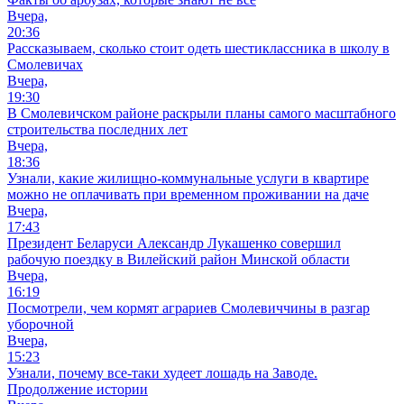
Вчера,
20:36
Рассказываем, сколько стоит одеть шестиклассника в школу в
Смолевичах
Вчера,
19:30
В Смолевичском районе раскрыли планы самого масштабного
строительства последних лет
Вчера,
18:36
Узнали, какие жилищно-коммунальные услуги в квартире
можно не оплачивать при временном проживании на даче
Вчера,
17:43
Президент Беларуси Александр Лукашенко совершил
рабочую поездку в Вилейский район Минской области
Вчера,
16:19
Посмотрели, чем кормят аграриев Смолевиччины в разгар
уборочной
Вчера,
15:23
Узнали, почему все-таки худеет лошадь на Заводе.
Продолжение истории