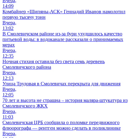
Вчера,
14:09
Комбайнер «Шипяны-АСК» Геннадий Иванов намолотил
первую тысячу тонн
Вчера,
13:02
В Смолевичском районе из‑за бури ухудшилось качество
питьевой воды: в водоканале рассказали о принимаемых
мерах
Вчера,
12:35
Ночная стихия оставила без света семь деревень
Смолевичского района
Вчера,
12:13
Улица Трудовая в Смолевичах перекрыта для движения
Вчера,
12:05
70 лет и высота не страшна – история маляра-штукатура из
Смолевичского ЖКХ
Вчера,
11:03
Смолевичская ЦРБ сообщила о поломке передвижного
флюорографа — рентген можно сделать в поликлинике
Вчера,