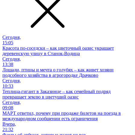
Сегодня,
15:05
Красота по-соседски – как цветочный оазис украшает
деревенскую улицу в Станок-Водица
Сегодня,
13:38
Лошади, птицы и мечта о голубях – как живет хозяин
подсобного хозяйства в агрогородке Драчково
Сегодня,
10:33
Теплица-гигант в Заказинце – как семейный подряд
превращает землю в цветущий оазис
Сегодня,
09:08
МАРТ ответил, почему при продаже билетов на поезда в
международном сообщении есть ограничения
Вчера,
21:32
Факты об арбузах, которые знают не все