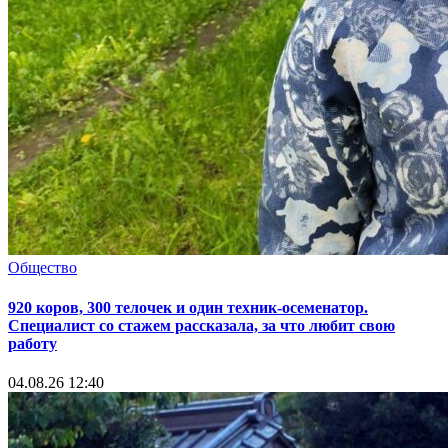
Общество
920 коров, 300 телочек и один техник-осеменатор.
Специалист со стажем рассказала, за что любит свою
работу
04.08.26 12:40