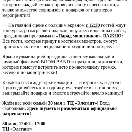
которого каждый сможет проверить силу своего голоса, а
также множество сюрпризов и подарков от партнеров
мероприятия!
— На главной сцене с большим экраном
с 12:30
гостей ждут
конкурсы, розыгрыши подарков, шоу дрессированных собак,
праздничная программа и
«Парад монстриков»
.
ВАЖНО:
Все гости, которые придут в костюмах монстров, смогут
принять участие в специальной праздничной лотерее.
Яркой кульминацией праздника станет музыкальный и
шумный флешмоб BOOM BAND и праздничная дискотека,
которые помогут встретить лето по-настоящему громко,
весело и по-монстрически!
Каждого гостя ждут яркие эмоции — и взрослых, и детей!
Присоединяйтесь к празднику, участвуйте в активностях,
выигрывайте подарки и вместе встречайте начало каникул!
Ждём вас всей семьёй
30 мая
в
ТЦ «Элегант»
! Вход
свободный.
Здесь шуметь и развлекаться официально
разрешается!
30 мая, 12:00 – 17:00
ТЦ «Элегант»