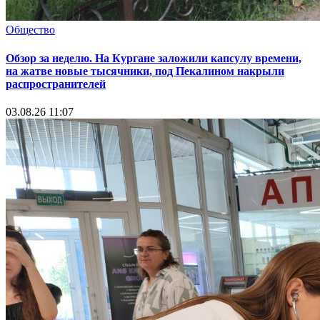
Общество
Обзор за неделю. На Кургане заложили капсулу времени,
на жатве новые тысячники, под Пекалином накрыли
распространителей
03.08.26 11:07