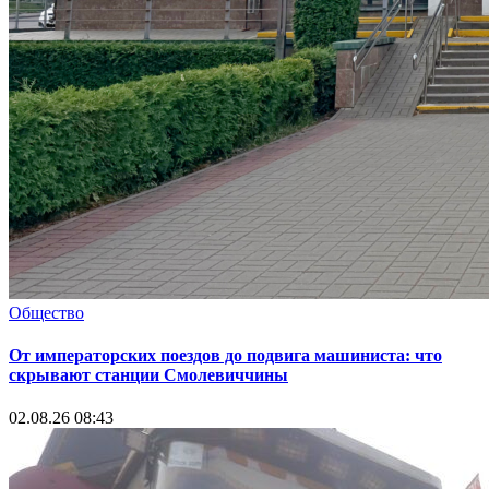
Общество
От императорских поездов до подвига машиниста: что
скрывают станции Смолевиччины
02.08.26 08:43