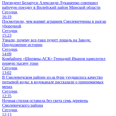
Президент Беларуси Александр Лукашенко совершил
рабочую поездку в Вилейский район Минской области
Сегодня,
16:19
Посмотрели, чем кормят аграриев Смолевиччины в разгар
уборочной
Сегодня,
15:23
Узнали, почему все-таки худеет лошадь на Заводе.
Продолжение истории
Сегодня,
14:09
Комбайнер «Шипяны-АСК» Геннадий Иванов намолотил
первую тысячу тонн
Сегодня,
13:02
В Смолевичском районе из‑за бури ухудшилось качество
питьевой воды: в водоканале рассказали о принимаемых
мерах
Сегодня,
12:35
Ночная стихия оставила без света семь деревень
Смолевичского района
Сегодня,
12:13