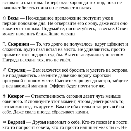
вставать из-за стола. Гиперфокус хорош до тех пор, пока не
начинает болеть спина и не темнеет в глазах.
♎️
Весы
— Неожиданное предложение поступит уже в
первой половине дня. Не отвергайте его с ходу, даже если оно
кажется странным. Подумайте, посоветуйтесь, взвесьте. Ответ
может изменить ближайшие месяцы.
♏️
Скорпион
— То, что долго не получалось, вдруг щёлкнет и
сложится. Будто пазл встал на место. Не удивляйтесь, просто
примите этот подарок судьбы. Вы его заслужили упорством.
Награда находит тех, кто не ушёл.
♐️
Стрелец
— Вам захочется всё бросить и улететь на острова.
Не поддавайтесь. Замените дальнюю дорогу короткой
прогулкой в новом месте. Смените маршрут до метро, зайдите
в незнакомый магазин. Эффект будет почти тот же.
♑️
Козерог
— Ответственность сегодня давит чуть меньше
обычного. Используйте этот момент, чтобы делегировать то,
что можно отдать другим. Вам не обязательно тащить всё на
себе. Даже скала иногда сбрасывает камни.
♒️
Водолей
— Друзья напомнят о себе. Кто-то позовёт в гости,
кто-то попросит совета, кто-то просто напишет «как ты?». Не