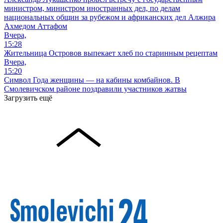
министром, министром иностранных дел, по делам
национальных общин за рубежом и африканских дел Алжира
Ахмедом Аттафом
Вчера,
15:28
Жительница Островов выпекает хлеб по старинным рецептам
Вчера,
15:20
Символ Года женщины — на кабины комбайнов. В
Смолевичском районе поздравили участников жатвы
Загрузить ещё