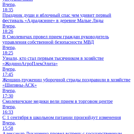
Вчера,
18:35
Праздник души и яблочный спас чем удивит первый
фестиваль «Адраджэнне» в деревне Малые Ляды
Вчера,
18:26
В Смолевичах провел прием граждан руководитель
управления собственной безопасности МВД
Вчера,
18:25
Узнали, кто стал первым тысячником в хозяйстве
«ЖодиноАгроПлемЭлита»
Вчера,
17:45
Женщин-тружениц уборочной страды поздравили в хозяйстве
«Шипяны-АСК»
Вчера,
17:30
Смолевичские медики вели прием в торговом центре
Вчера,
16:33
С 1 сентября в школьном питании произойдут изменения
Вчера,
15:58
Александр Лукашенко провел встречу с государственным