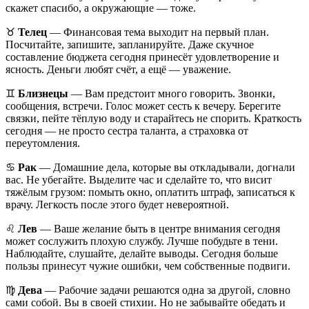
скажет спасибо, а окружающие — тоже.
♉️
Телец
— Финансовая тема выходит на первый план.
Посчитайте, запишите, запланируйте. Даже скучное
составление бюджета сегодня принесёт удовлетворение и
ясность. Деньги любят счёт, а ещё — уважение.
♊️
Близнецы
— Вам предстоит много говорить. Звонки,
сообщения, встречи. Голос может сесть к вечеру. Берегите
связки, пейте тёплую воду и старайтесь не спорить. Краткость
сегодня — не просто сестра таланта, а страховка от
переутомления.
♋️
Рак
— Домашние дела, которые вы откладывали, догнали
вас. Не убегайте. Выделите час и сделайте то, что висит
тяжёлым грузом: помыть окно, оплатить штраф, записаться к
врачу. Легкость после этого будет невероятной.
♌️
Лев
— Ваше желание быть в центре внимания сегодня
может сослужить плохую службу. Лучше побудьте в тени.
Наблюдайте, слушайте, делайте выводы. Сегодня больше
пользы принесут чужие ошибки, чем собственные подвиги.
♍️
Дева
— Рабочие задачи решаются одна за другой, словно
сами собой. Вы в своей стихии. Но не забывайте обедать и