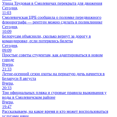
Улица Трудовая в Смолевичах перекрыта для движения
Сегодня,
11:03
Смолевичская ЦРБ сообщила о поломке передвижного
флюорографа — рентген можно сделать в поликлинике
Сегодня,
10:09
Белорусам объяснили, сколько вернут за дорогу в
командировке, если потерялись билеты
Сегодня,
09:09
Простые советы студентам, как адаптироваться в новом
городе
Вчера,
21:33
Летне-осенний сезон охоты на пернатую дичь начнется в
Беларуси 8 августа
Вчера,
20:33
Три официальных пляжа и суровые правила выживания у
воды в Смолевичском районе
Вчера,
19:47
Рассказываем, на какое время и кто может воспользоваться
услугами няни