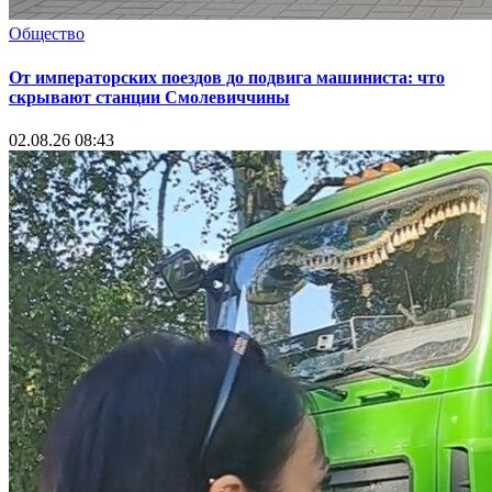
Общество
От императорских поездов до подвига машиниста: что
скрывают станции Смолевиччины
02.08.26 08:43