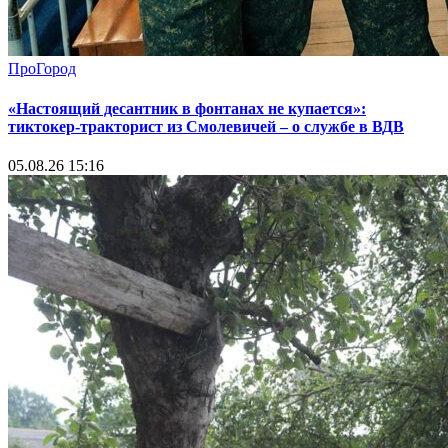
ПроГород
«Настоящий десантник в фонтанах не купается»:
тиктокер-тракторист из Смолевичей – о службе в ВДВ
05.08.26 15:16