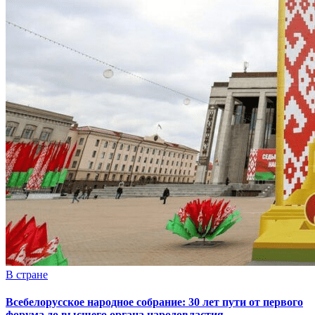
В стране
Всебелорусское народное собрание: 30 лет пути от первого
форума до высшего органа народовластия