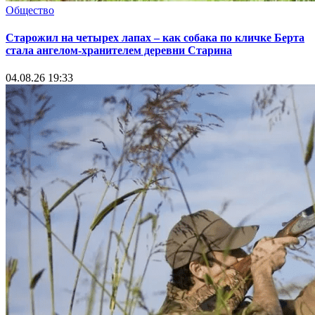
Общество
Старожил на четырех лапах – как собака по кличке Берта
стала ангелом-хранителем деревни Старина
04.08.26 19:33