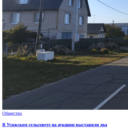
Общество
В Усяжском сельсовете на аукцион выставили два