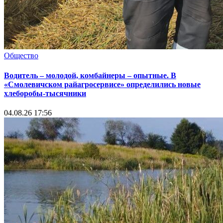
Общество
Водитель – молодой, комбайнеры – опытные. В
«Смолевичском райагросервисе» определились новые
хлеборобы-тысячники
04.08.26 17:56