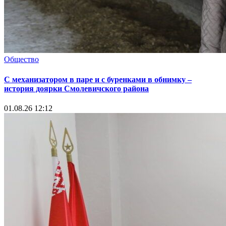
Общество
С механизатором в паре и с буренками в обнимку –
история доярки Смолевичского района
01.08.26 12:12