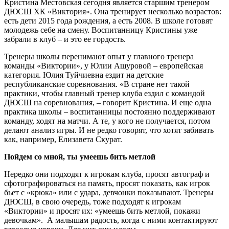
Кристина Местовская сегодня является старшим тренером
ДЮСШ ХК «Виктория». Она тренирует несколько возрастов:
есть дети 2015 года рождения, а есть 2008. В школе готовят
молодежь себе на смену. Воспитанницу Кристины уже
забрали в клуб – и это ее гордость.
Тренеры школы перенимают опыт у главного тренера
команды «Виктории», у Юлии Ашуровой – европейская
категория. Юлия Туйчиевна ездит на детские
республиканские соревнования. «В стране нет такой
практики, чтобы главный тренер клуба ездил с командой
ДЮСШ на соревнования, – говорит Кристина. И еще одна
практика школы – воспитанницы постоянно поддерживают
команду, ходят на матчи. А те, у кого не получается, потом
делают анализ игры. И не редко говорят, что хотят забивать
как, например, Елизавета Скурат.
Пойдем со мной, ты умеешь бить метлой
Нередко они подходят к игрокам клуба, просят автограф и
сфотографироваться на память, просят показать, как игрок
бьет с «крюка» или с удара, девчонки показывают. Тренеры
ДЮСШ, в свою очередь, тоже подходят к игрокам
«Виктории» и просят их: «умеешь бить метлой, покажи
девочкам». А малышам радость, когда с ними контактируют