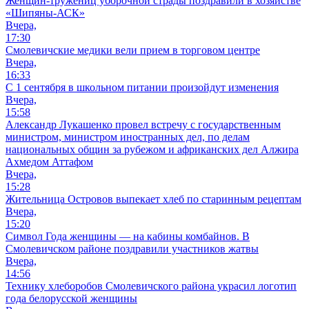
Женщин-тружениц уборочной страды поздравили в хозяйстве
«Шипяны-АСК»
Вчера,
17:30
Смолевичские медики вели прием в торговом центре
Вчера,
16:33
С 1 сентября в школьном питании произойдут изменения
Вчера,
15:58
Александр Лукашенко провел встречу с государственным
министром, министром иностранных дел, по делам
национальных общин за рубежом и африканских дел Алжира
Ахмедом Аттафом
Вчера,
15:28
Жительница Островов выпекает хлеб по старинным рецептам
Вчера,
15:20
Символ Года женщины — на кабины комбайнов. В
Смолевичском районе поздравили участников жатвы
Вчера,
14:56
Технику хлеборобов Смолевичского района украсил логотип
года белорусской женщины