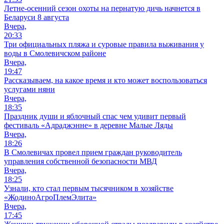
Летне-осенний сезон охоты на пернатую дичь начнется в
Беларуси 8 августа
Вчера,
20:33
Три официальных пляжа и суровые правила выживания у
воды в Смолевичском районе
Вчера,
19:47
Рассказываем, на какое время и кто может воспользоваться
услугами няни
Вчера,
18:35
Праздник души и яблочный спас чем удивит первый
фестиваль «Адраджэнне» в деревне Малые Ляды
Вчера,
18:26
В Смолевичах провел прием граждан руководитель
управления собственной безопасности МВД
Вчера,
18:25
Узнали, кто стал первым тысячником в хозяйстве
«ЖодиноАгроПлемЭлита»
Вчера,
17:45