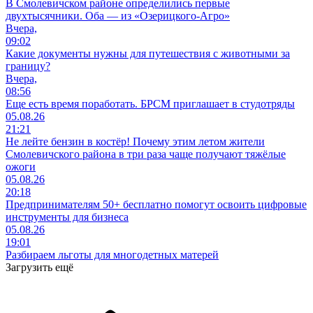
В Смолевичском районе определились первые
двухтысячники. Оба — из «Озерицкого-Агро»
Вчера,
09:02
Какие документы нужны для путешествия с животными за
границу?
Вчера,
08:56
Еще есть время поработать. БРСМ приглашает в студотряды
05.08.26
21:21
Не лейте бензин в костёр! Почему этим летом жители
Смолевичского района в три раза чаще получают тяжёлые
ожоги
05.08.26
20:18
Предпринимателям 50+ бесплатно помогут освоить цифровые
инструменты для бизнеса
05.08.26
19:01
Разбираем льготы для многодетных матерей
Загрузить ещё