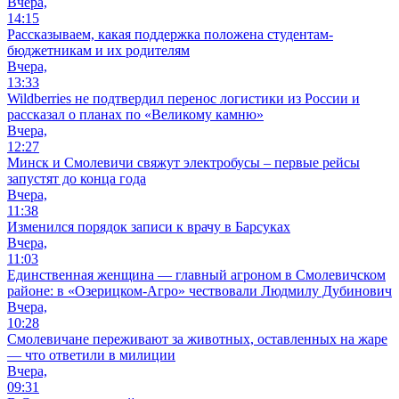
Вчера,
14:15
Рассказываем, какая поддержка положена студентам-
бюджетникам и их родителям
Вчера,
13:33
Wildberries не подтвердил перенос логистики из России и
рассказал о планах по «Великому камню»
Вчера,
12:27
Минск и Смолевичи свяжут электробусы – первые рейсы
запустят до конца года
Вчера,
11:38
Изменился порядок записи к врачу в Барсуках
Вчера,
11:03
Единственная женщина — главный агроном в Смолевичском
районе: в «Озерицком-Агро» чествовали Людмилу Дубинович
Вчера,
10:28
Смолевичане переживают за животных, оставленных на жаре
— что ответили в милиции
Вчера,
09:31