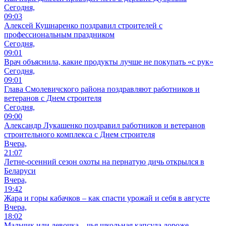
Сегодня,
09:03
Алексей Кушнаренко поздравил строителей с
профессиональным праздником
Сегодня,
09:01
Врач объяснила, какие продукты лучше не покупать «с рук»
Сегодня,
09:01
Глава Смолевичского района поздравляют работников и
ветеранов с Днем строителя
Сегодня,
09:00
Александр Лукашенко поздравил работников и ветеранов
строительного комплекса с Днем строителя
Вчера,
21:07
Летне-осенний сезон охоты на пернатую дичь открылся в
Беларуси
Вчера,
19:42
Жара и горы кабачков – как спасти урожай и себя в августе
Вчера,
18:02
Мальчик или девочка – чья школьная капсула дороже