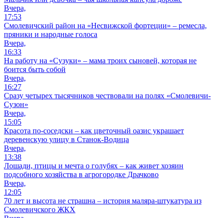
Вчера,
17:53
Смолевичский район на «Несвижской фортеции» – ремесла,
пряники и народные голоса
Вчера,
16:33
На работу на «Сузуки» – мама троих сыновей, которая не
боится быть собой
Вчера,
16:27
Сразу четырех тысячников чествовали на полях «Смолевичи-
Сузон»
Вчера,
15:05
Красота по-соседски – как цветочный оазис украшает
деревенскую улицу в Станок-Водица
Вчера,
13:38
Лошади, птицы и мечта о голубях – как живет хозяин
подсобного хозяйства в агрогородке Драчково
Вчера,
12:05
70 лет и высота не страшна – история маляра-штукатура из
Смолевичского ЖКХ