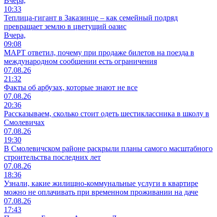
Вчера,
10:33
Теплица-гигант в Заказинце – как семейный подряд
превращает землю в цветущий оазис
Вчера,
09:08
МАРТ ответил, почему при продаже билетов на поезда в
международном сообщении есть ограничения
07.08.26
21:32
Факты об арбузах, которые знают не все
07.08.26
20:36
Рассказываем, сколько стоит одеть шестиклассника в школу в
Смолевичах
07.08.26
19:30
В Смолевичском районе раскрыли планы самого масштабного
строительства последних лет
07.08.26
18:36
Узнали, какие жилищно-коммунальные услуги в квартире
можно не оплачивать при временном проживании на даче
07.08.26
17:43