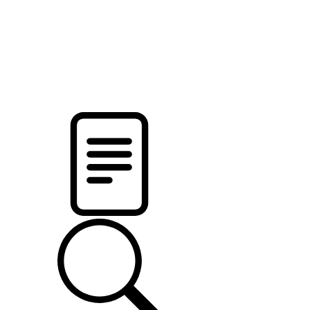
новости твоего региона