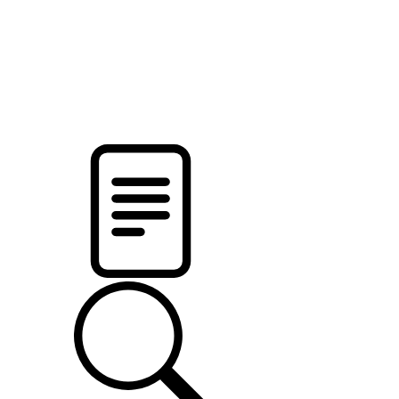
новости твоего региона