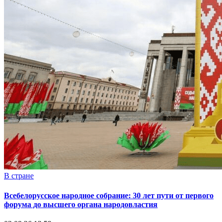
В стране
Всебелорусское народное собрание: 30 лет пути от первого
форума до высшего органа народовластия